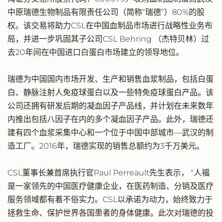
中原瑞德生物制品有限责任公司（简称“瑞德”）80%的股
权。该交易将助力CSL在中国血制品市场进行战略性业务布
局，并进一步巩固其子公司CSL Behring （杰特贝林）过
去20年间在中国进口白蛋白市场建立的领导地位。
瑞德为中国国内市场开发、生产和销售血浆制品，包括白蛋
白、静脉注射人免疫球蛋白以及一些特免疫球蛋白产品。该
公司还拥有研发后期的凝血因子产品线，并计划在未来数年
内推出包括八因子在内的多个凝血因子产品。此外，瑞德还
建有四个血浆采集中心和一个位于中国中部城市—武汉的制
造工厂。2016年，瑞德实现的销售总额约为3千万美元。
CSL董事长兼首席执行官Paul Perreault先生表示， “人福
是一家领先的中国医疗健康企业，在医药制造、分销及医疗
服务领域都有着不俗实力。CSL以承诺为动力，始终致力于
拯救生命、保护世界各国患者的身体健康。此次对瑞德的投